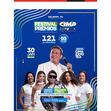
O Treze vem de uma eliminação na 1ª fase do Campeonato
Paraibano e, desde então, a diretoria reformulou o elenco,
contando com 13 reforços, além da chegada do técnico
Adriano Souza, que substituiu Roberto Fernandes.
Já o Tricolor caiu nas semifinais do Pernambucano, foi
eliminado na 1ª fase da Copa do Brasil para o Sousa,
resultando na contratação de Claudinei Oliveira no lugar de
Marcelo Cabo.
Informações com Globo Esporte
Amistoso
Arruda
Santa Cruz X Treze