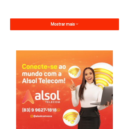
Mostrar mais
Na 1ª rodada da quarta divisão nacional, o Galo receberá o
Retrô, em 4 de abril, um sábado, às 17h, no Amigão. Já a Cobra
Coral estreia na Série C do Campeonato Brasileiro diante do
Itabaiana, no dia 6, uma segunda-feira, às 20h, na Arena de
Pernambuco.
Um dos motivos do jogo ser com portões fechados é o fato
de que as arquibancadas do Estádio Arruda estão passando
por reformas, e o Santa Cruz aguarda vistorias dos órgãos de
segurança.