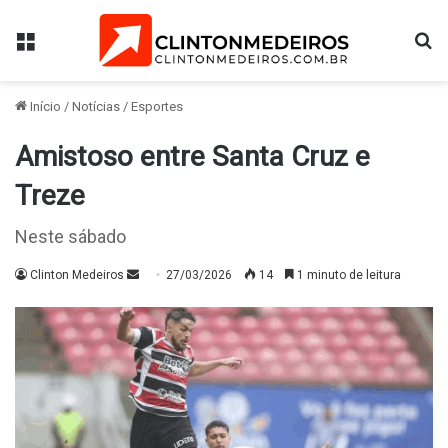
Menu
Pr
Início
/
Notícias
/
Esportes
Amistoso entre Santa Cruz e
Treze
Neste sábado
Mande
Clinton Medeiros
27/03/2026
14
1 minuto de leitura
um
e-
mail