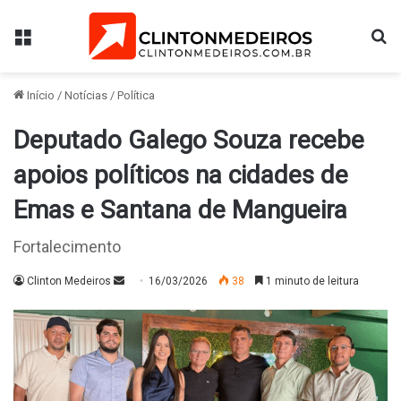
Menu
Pr
Início
/
Notícias
/
Política
Deputado Galego Souza recebe
apoios políticos na cidades de
Emas e Santana de Mangueira
Fortalecimento
Mande
Clinton Medeiros
16/03/2026
38
1 minuto de leitura
um
e-
mail