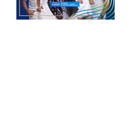
No mesmo dia, Galego consolidou o apoio da situação na
cidade de Santana de Mangueira, liderada pela prefeita Marina e
pelo ex-prefeito Nerival. O deputado destacou que a parceria
também ocorreu devido à saída de Taciano da disputa.
“Firmamos dois apoios importantes, tanto em Emas como em
Santana de Mangueira. Contem comigo e com nosso gabinete
para fortalecer as ações dentro dos municípios e atender às
demandas da população”, declarou.
Com essas novas alianças, Galego Souza reforça sua base
política em diferentes regiões do estado, demonstrando
capacidade de diálogo com grupos distintos e compromisso
em trabalhar por melhorias para os municípios. O parlamentar
adiantou que participará de reuniões e encontros locais para
ouvir as demandas e construir propostas que atendam às
necessidades da população das duas cidades.