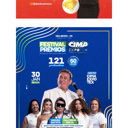
Segundo Galego, a união com a oposição de Emas foi
construída a partir de diálogos francos e da abertura de
espaço político após a ida do deputado Taciano para o Tribunal
de Contas.
“Conversamos, encontramos a solução para que eles possam
nos apoiar nas próximas eleições. Vamos marcar uma agenda
para estar na cidade, dialogar com todos os aliados e construir
um grande trabalho em parceria”, afirmou.