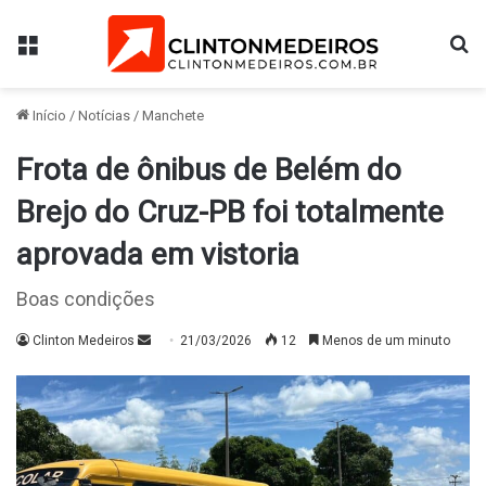
Menu
Pr
Início
/
Notícias
/
Manchete
Frota de ônibus de Belém do
Brejo do Cruz-PB foi totalmente
aprovada em vistoria
Boas condições
Mande
Clinton Medeiros
21/03/2026
12
Menos de um minuto
um
e-
mail