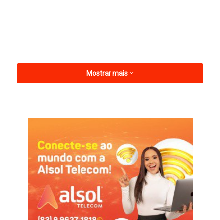
Mostrar mais
O favorito para ganhar o apoio do prefeito Taíres e do ex-
gestor Pedrinho Caetano é o deputado Márcio Roberto
(Republicanos), ele que já foi votado por ambos em 2022.
Bom Sucesso
Márcio Roberto
Pedro Caetano