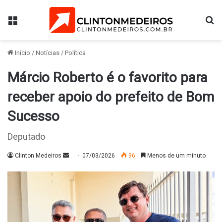
Menu
Pr
Início
/
Notícias
/
Política
Márcio Roberto é o favorito para
receber apoio do prefeito de Bom
Sucesso
Deputado
Mande
Clinton Medeiros
07/03/2026
96
Menos de um minuto
um
e-
mail