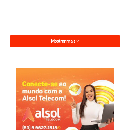
Mostrar mais
A declaração da pré-candidata à Câmara dos Deputados foi
durante entrevista ao Programa Hora H, da TV Norte Paraíba.
Convidada pelo presidente Lula a regressar ao PT, a ex-
candidata a senadora em 2022 garantiu que não teria problema
em regressar à legenda, mas demonstrou tendência de
permanecer no PSB, partido pelo qual pretende ser candidata à
deputada federal.