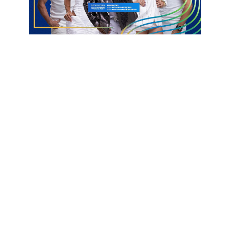
PRÉ-CANDIDATURA
A secretária de Desenvolvimento Humano da Paraíba, disse
não temer enfrentar os concorrentes que se acham ‘donos’ de
cadeiras na Câmara.
“Os nomes estavam consolidados. Efraim Morais (União Brasil)
há um ano trabalhava na eleição, e eu faço até uma
provocação: se demorasse mais 30 dias, eu poderia ter
passado ele. Eu ganhei de Ricardo Coutinho (PT), ex-
governador da Paraíba, na cidade dele (João Pessoa), inclusive
na de Efraim, Santa Luzia também”, enfatizou.
Pollyanna criticou o modelo de emendas impositivas e
orçamento secreto que conferem larga vantagem aos atuais
parlamentares. Ela disse acreditar que a mesma mensagem
que a levou a conquistar mais de 500 mil votos para senadora
poderá fazer a diferença contra concorrência “desleal” de um