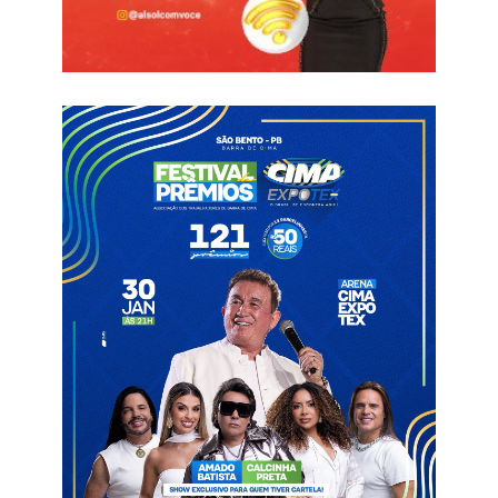
“O presidente Lula disse eu quero você no meu partido. A
decisão é do agrupamento, para aonde eu vou passa por essa
construção. João Azevêdo, que é a liderança maior neste
momento, junto com Lucas Ribeiro, vai dialogar conosco para
definir onde esse projeto se fortalece mais”, explicou.
Ela pregou a presença de partidos progressistas na chapa a
ser encabeçada pelo vice-governador Lucas Ribeiro (PP):
“Porque a gente luta por direitos. Eles fazem a tarefa de
disputar espaços com nomes que qualifiquem e que ajudem o
presidente Lula”.
A secretária disse que a vaga deve ser ocupada por um
quadro que some na composição e defendeu que, se a Paraíba
quiser um nome para representar as mulheres e os
movimentos sociais, ela toparia: “Eu sou soldada deste
projeto”!