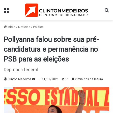
Menu
Pr
Início
/
Notícias
/
Política
Pollyanna falou sobre sua pré-
candidatura e permanência no
PSB para as eleições
Deputada federal
Mande
Clinton Medeiros
11/03/2026
11
2 minutos de leitura
um
e-
mail