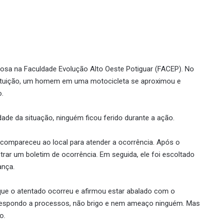
osa na Faculdade Evolução Alto Oeste Potiguar (FACEP). No
tituição, um homem em uma motocicleta se aproximou e
o.
dade da situação, ninguém ficou ferido durante a ação.
 e compareceu ao local para atender a ocorrência. Após o
istrar um boletim de ocorrência. Em seguida, ele foi escoltado
ança.
ue o atentado ocorreu e afirmou estar abalado com o
 respondo a processos, não brigo e nem ameaço ninguém. Mas
o.