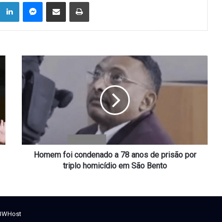
Linkedin
Messenger
Compartilhar via e-mail
Imprimir
Homem
foi
condenado
a
78
anos
de
prisão
por
triplo
Homem foi condenado a 78 anos de prisão por
homicídio
triplo homicídio em São Bento
em
São
Bento
BWHost