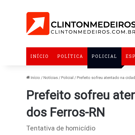
INÍCIO
POLÍTICA
POLICIAL
ES
Início
/
Notícias
/
Policial
/
Prefeito sofreu atentado na cida
Prefeito sofreu ate
dos Ferros-RN
Tentativa de homicídio