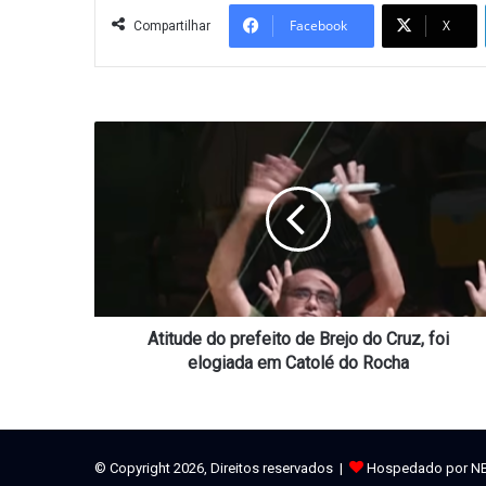
Facebook
X
Compartilhar
Atitude
do
prefeito
de
Brejo
do
Cruz,
foi
elogiada
em
Atitude do prefeito de Brejo do Cruz, foi
Catolé
elogiada em Catolé do Rocha
do
Rocha
© Copyright 2026, Direitos reservados |
Hospedado por N