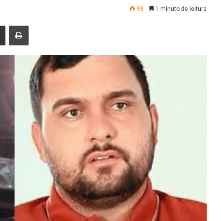
93
1 minuto de leitura
nger
Compartilhar via e-mail
Imprimir