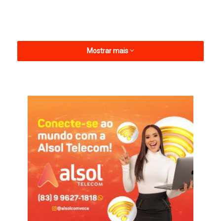
Mostrar mais
A filiação terá a presença do presidente da Câmara Federal,
Hugo Motta (presidente estadual do partido na Paraíba) e
Nabor Wanderley (prefeito de Patos que concorre à senador).
Hugo e Nabor por sinal, são votados pelo prefeito nas eleições
2026.
Brejo do Cruz
Republicanos
Tales