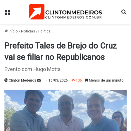
Menu
Pr
Início
/
Notícias
/
Política
Prefeito Tales de Brejo do Cruz
vai se filiar no Republicanos
Evento com Hugo Motta
Mande
Clinton Medeiros
16/03/2026
106
Menos de um minuto
um
e-
mail