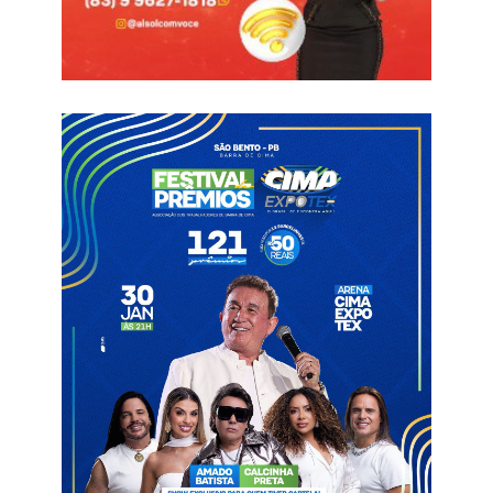
fortalecimento, nos direitos, na proteção e na autonomia das
mulheres do município.
O tema pautado da edição foi Ano da Inclusão e da
Acessibilidade, destacando iniciativas que fortalecem a
equidade ampliam a participação social e promovem a
construção de uma sociedade mais justa, acessível e inclusiva
para todas as mulheres, em especial as mulheres com
deficiência.
Informações com Assessoria
Brejo do Cruz
Parceira das Mulheres
Premio