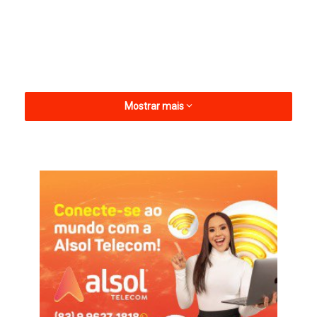
Mostrar mais
A cidade foi representada pela secretária de Desenvolvimento
Humano e Assistência Social, Yllen Albuquerque, a gestora da
Coordenadoria da Mulher e Diversidade Humana, Raiane
Cristina e Articuladora do Eixo Cultural do Selo, Sabrina
Fernandes.
Nesta edição, 66 prefeituras foram certificadas e o município
Brejo do Cruz conquistou pela segunda vez o Selo, mostrando
seu compromisso com políticas públicas pautadas no