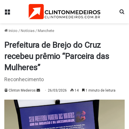
Menu
Pr
Início
/
Notícias
/
Manchete
Prefeitura de Brejo do Cruz
recebeu prêmio “Parceira das
Mulheres”
Reconhecimento
Mande
Clinton Medeiros
26/03/2026
14
1 minuto de leitura
um
e-
mail