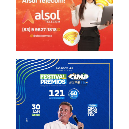
Concentração para a procissão em frente à casa de Dona
Divanira, às 18h30
Santa Missa na Igreja Matriz, às 19h
30/03 – Segunda-feira
Santa Missa com a unção dos enfermos, às 19h
31/03 – Terça-feira
Santa Missa no Alto do Cruzeiro, às 19h
01/04 – Quarta-feira
Ofício das Sete Dores de Maria na Igreja Matriz, às 19h
02/04 – Quinta-Feira Santa