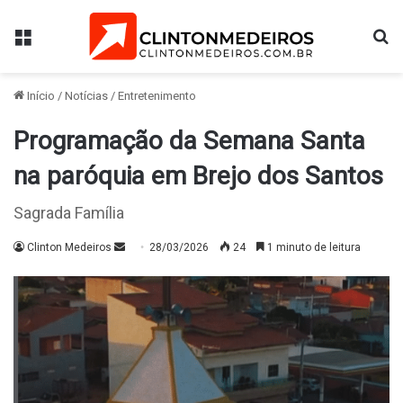
Menu
Pr
Início
/
Notícias
/
Entretenimento
Programação da Semana Santa
na paróquia em Brejo dos Santos
Sagrada Família
Mande
Clinton Medeiros
28/03/2026
24
1 minuto de leitura
um
e-
mail