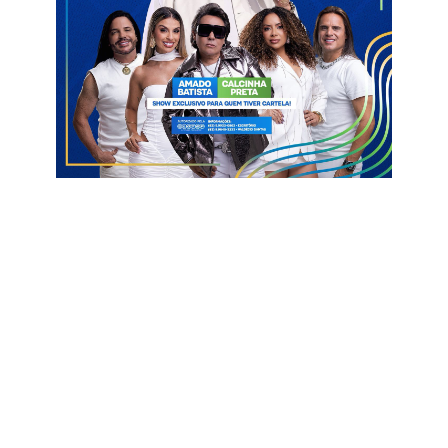
Santa Missa da Ceia do Senhor na Igreja Matriz, às 19h
Vigília Eucarística a partir das 20h30
03/04 – Sexta-Feira Santa
Celebração da Paixão de Cristo na Igreja Matriz, às 15h
04/04 – Sábado Santo
Vigília Pascal na Igreja Matriz, às 19h
05/04 – Domingo de Páscoa
Santa Missa na Igreja Matriz, às 8h e às 19h
Santa Missa na Comunidade Timbaubinha, às 10h30