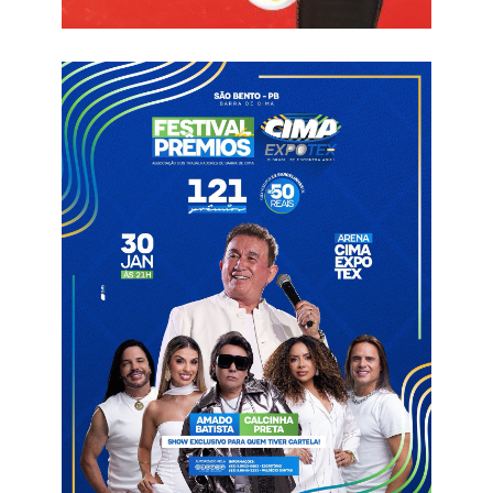
Paraibano, Pedro Ivo foi revelado pelo VF4 e ganhou projeção
ao chegar ao Botafogo-PB em 2022.
Após passagem pela equipe sub-20 do Cuiabá em 2023, o
volante retornou ao Belo em 2024. Naquela temporada, o
jogador somou 20 partidas pelo time paraibano e marcou dois
gols.
No fim de 2024, o Botafogo-PB acertou a venda de Pedro Ivo
para o Cianorte. Na negociação, o clube paraibano
comercializou 50% dos direitos econômicos do atleta,
mantendo a outra metade. O contrato do volante com o clube
paranaense tem validade até 2028.
Atualmente, o Cianorte disputa a primeira divisão do
Campeonato Paranaense e pertence a um grupo de
investidores coreanos. Anteriormente, o clube tinha como