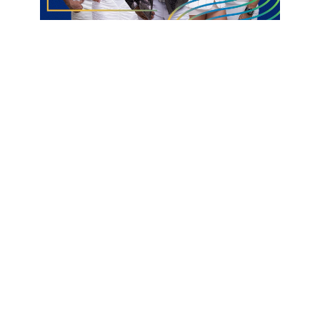
proprietário o empresário Lucas Franzato, que também
participou do grupo responsável pela aquisição da SAF do
Botafogo-PB.
Informações com Arena Correio
Pedro Ivo
Treze
Volante