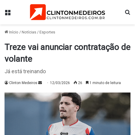
Menu
Pr
Início
/
Notícias
/
Esportes
Treze vai anunciar contratação de
volante
Já está treinando
Mande
Clinton Medeiros
12/03/2026
26
1 minuto de leitura
um
e-
mail