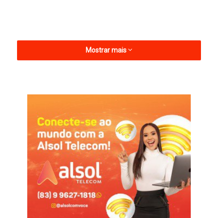
Mostrar mais
A informação é do repórter Onivaldo Elias (Bob Esponja), da
equipe Futebol Total, da Rádio WG Notícias.
Pedro Ivo chega após passagem pelo Cianorte, onde atuava
desde o fim de 2024. Pelo clube paranaense, o volante
disputou 30 partidas em 2025. Já em 2026, entrou em campo
em sete jogos do Campeonato Paranaense.