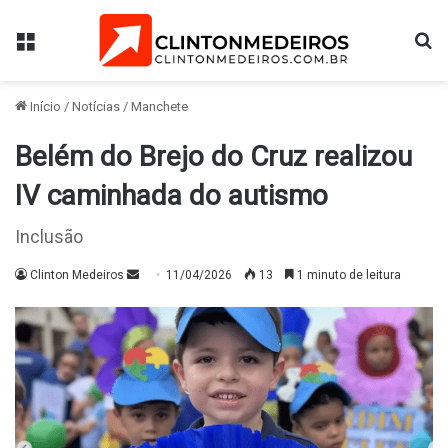
Menu
Pr
Início
/
Notícias
/
Manchete
Belém do Brejo do Cruz realizou
IV caminhada do autismo
Inclusão
Mande
Clinton Medeiros
11/04/2026
13
1 minuto de leitura
um
e-
mail