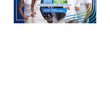
empatia e do acolhimento.
De acordo com a gestão municipal, o objetivo central da ação
é combater o estigma e reforçar que a rede pública de Belém
está estruturada para oferecer suporte humanizado e
especializado às pessoas com Transtorno do Espectro Autista
(TEA).