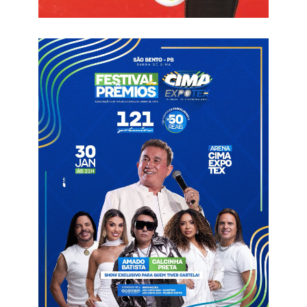
o clube dará à Série C do Brasileiro, já que vários titulares
ficaram em João Pessoa se preparando para o duelo contra a
Ferroviária, no sábado (11), pela 2ª rodada da competição
nacional.
Vice-líder do Grupo B, com quatro pontos, o Belo visita o
Sousa, nesta quarta-feira (8), às 19h, no Estádio Marizão, em
jogo válido pela 3ª rodada da competição regional.
Informações com Globo Esporte
Botafogo
Lisca
Marizão