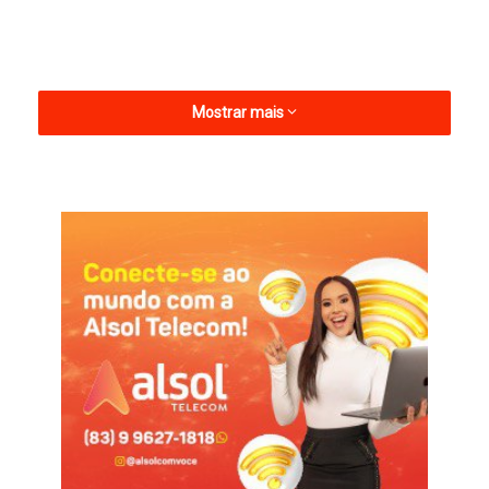
Mostrar mais
Após estrear com vitória sobre o Barra-SC pela Série C do
Campeonato Brasileiro, o elenco do Botafogo-PB se
reapresentou na manhã desta segunda, no CT da Maravilha do
Contorno. O elenco fez um treinamento e, logo após o almoço,
os atletas relacionados para encarar o Dinossauro seguiram
viagem.
A divisão do elenco em dois grupos confirma o prioridade que