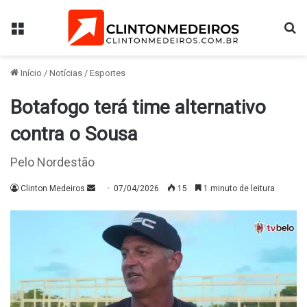
Menu
Pr
Início
/
Notícias
/
Esportes
Botafogo terá time alternativo
contra o Sousa
Pelo Nordestão
Mande
Clinton Medeiros
07/04/2026
15
1 minuto de leitura
um
e-
mail