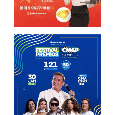
saúde, educação, autarquias como Cagepa, Emater, Detran,
ULSAV entre outras que são ocupados por chefes indicados e
pessoal de apoio administrativo. Nesse universo, segundo
número trazidos pelo próprio Laurinho ele tinha em seu nome,
indicado cerca de 100 pessoas que trabalham no estado.
Se o governador Lucas Ribeiro, fosse seguir o modelo do
próprio Laurinho, essas pessoas seriam exoneradas de cara.
Digo isso pois quando o prefeito rompeu em 2025 com o
vereador Humberto Suassuna (Republicanos) ele dispensou o
cidadão Douglas Mendes da Secretaria de Esportes que era um
nome indicado pelo parlamentar para prestar serviço público.
Porém soubemos que Lucas através de sua gestão deverá
tomar uma medida diferente, é deixar quem quer trabalhar pelo
contribuinte em todas as suas funções, porém os servidores
estaduais terão de vestir a camisa da gestão. Acabou o tempo
de vista grossa! O governo agora tem lado em Catolé do