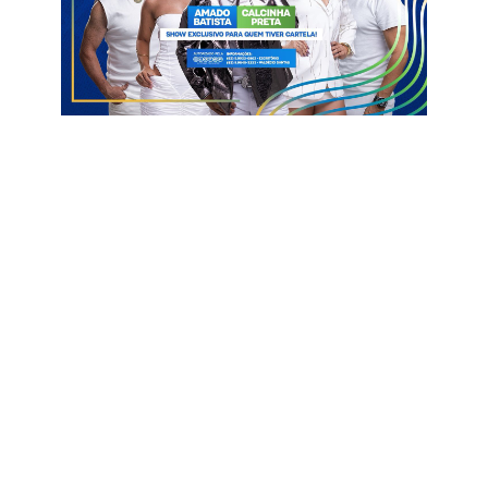
Rocha e na Paraíba, e a gestão Laurinho escolheu ser
oposição.
A gestão estadual inclusive vai dar início nas próximas
semanas em mais asfaltamento de ruas da cidade.
Laurinho Maia
Lucas Ribeiro
Prefeito