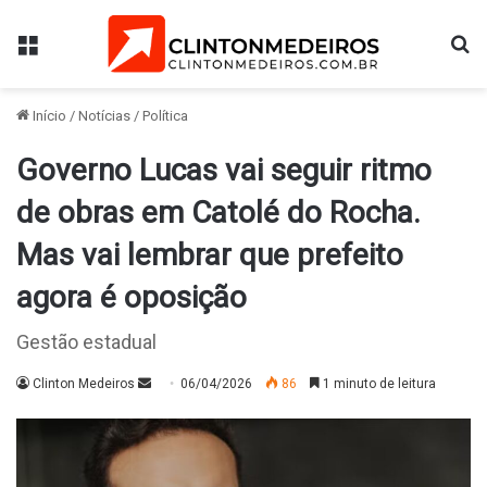
Menu
Pr
Início
/
Notícias
/
Política
Governo Lucas vai seguir ritmo
de obras em Catolé do Rocha.
Mas vai lembrar que prefeito
agora é oposição
Gestão estadual
Mande
Clinton Medeiros
06/04/2026
86
1 minuto de leitura
um
e-
mail