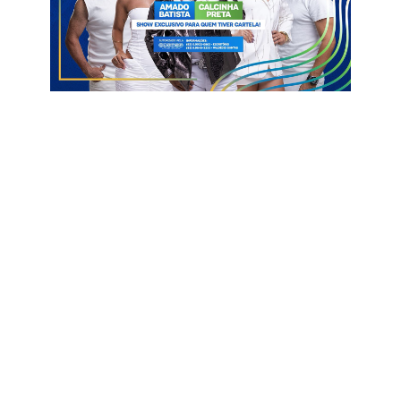
apreensão de alimentos, ingredientes e produtos coletados
junto a clientes. Apesar da confirmação da contaminação e
das irregularidades sanitárias, a Polícia Civil informou que não
foi possível individualizar a conduta de um responsável direto
pela contaminação, o que impediu a responsabilização penal
pelo resultado morte.
Ainda assim, o inquérito concluiu pelo enquadramento do caso
como crime contra as relações de consumo, conforme o
artigo 7º, inciso IX, da Lei nº 8.137/90, considerando o número
de pessoas afetadas.
O estabelecimento permanece interditado pela Vigilância
Sanitária, e a Polícia Civil representou pela interdição judicial. O
inquérito foi encaminhado ao Poder Judiciário para as medidas
cabíveis.
Informações com Maurílio Júnior