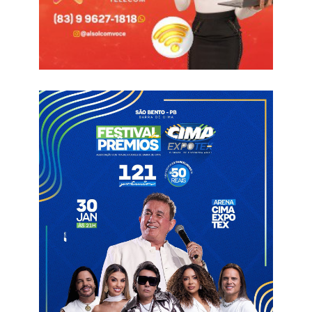
pelo estabelecimento.
De acordo com a investigação, 117 pessoas foram atendidas
no Hospital Regional de Pombal e na Unidade de Pronto
Atendimento (UPA) com sintomas como náuseas, vômitos,
diarreia e sudorese. Uma das vítimas, Raissa Maritein Bezerra e
Silva, morreu dois dias após o consumo do alimento.
As análises periciais apontaram que a carne utilizada nas
pizzas não apresentava contaminação na origem, indicando
que o problema ocorreu durante o processo de manipulação
dos alimentos no estabelecimento. Também foram
identificadas bactérias em exames realizados nas vítimas, e o
laudo confirmou que a causa da morte foi infecção intestinal
aguda grave. Os exames descartaram a presença de
substâncias tóxicas externas, como venenos.
Durante a apuração, a pizzaria passou por vistorias, com