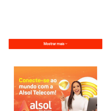
Mostrar mais
A Polícia Civil da Paraíba, por meio da Delegacia de Pombal,
concluiu o inquérito que investigou o surto envolvendo clientes
da pizzaria La Favoritta. O caso ocorreu na noite de 15 de
março, quando dezenas de pessoas procuraram atendimento
médico após consumirem pizzas de carne comercializadas