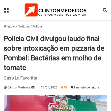
Menu
Pr
Início
/
Notícias
/
Policial
Polícia Civil divulgou laudo final
sobre intoxicação em pizzaria de
Pombal: Bactérias em molho de
tomate
Caso La Favoritta
Mande
Clinton Medeiros
17/04/2026
88
1 minuto de leitura
um
e-
mail