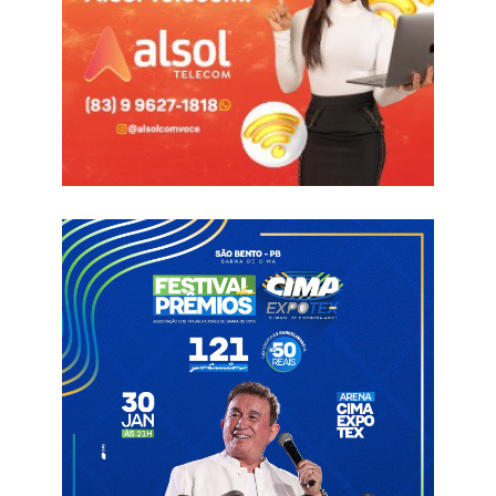
Uma Companhia Independente de Polícia Militar (CIPM) é uma
unidade operacional estruturada com autonomia administrativa
e de comando, geralmente menor que um batalhão.
Comandada por um Major atuando em áreas específicas de
alta criminalidade ou extensas, focando no policiamento
ostensivo e na proximidade com a comunidade.
Informações com João Alencar
PM
Pollyanna
Pombal