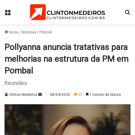
Menu
Pr
Início
/
Notícias
/
Policial
Pollyanna anuncia tratativas para
melhorias na estrutura da PM em
Pombal
Reuniões
Mande
Clinton Medeiros
08/04/2026
30
1 minuto de leitura
um
e-
mail