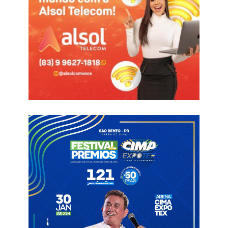
da Administração Direta e Indireta.
De acordo com a portaria, o ponto facultativo não se aplica
aos serviços considerados essenciais, que deverão manter
seu funcionamento regular para garantir a continuidade do
atendimento à população.
Entre os serviços essenciais mantidos estão a mobilidade
urbana, a limpeza pública e a saúde, por meio do Samu e das
unidades de urgência e emergência, além da atuação da
Defesa Civil e de outros serviços indispensáveis.
Informações com Secom PB
Paraíba
Ponto Facultativo
Tiradentes