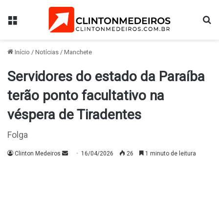
Menu
Pr
Início
/
Notícias
/
Manchete
Servidores do estado da Paraíba
terão ponto facultativo na
véspera de Tiradentes
Folga
Mande
Clinton Medeiros
16/04/2026
26
1 minuto de leitura
um
e-
mail