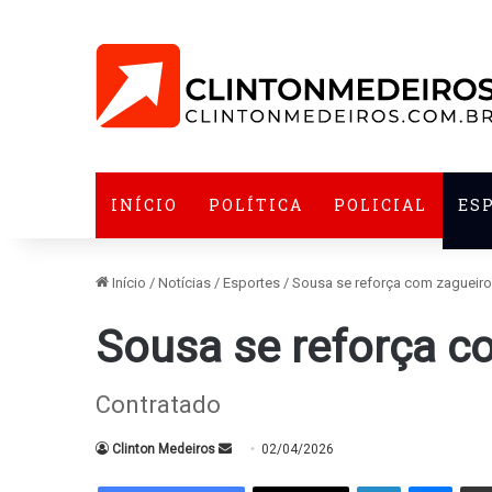
INÍCIO
POLÍTICA
POLICIAL
ES
Início
/
Notícias
/
Esportes
/
Sousa se reforça com zagueiro
Sousa se reforça c
Contratado
Mande
Clinton Medeiros
02/04/2026
um
Linkedin
Messe