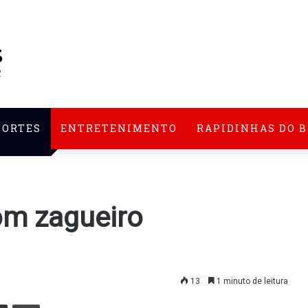
PORTES
ENTRETENIMENTO
RAPIDINHAS DO 
om zagueiro
13
1 minuto de leitura
nger
Compartilhar via e-mail
Imprimir