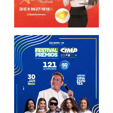
arco acabou demolido por questões de segurança.
O Corpo de Bombeiros Militar do Rio Grande do Norte informou
que orientou o isolamento do local e o acionamento da equipe
de engenharia da prefeitura para avaliação da estrutura.
Moradores lamentaram a destruição do monumento, que dá
acesso à barragem e à serra do município.
Segundo informações iniciais, o arco deverá ser reconstruído.
Pedras da estrutura foram numeradas para preservar ao
máximo as características originais do monumento durante a
futura obra.
Informações com Blog do BG
Arco no Lima
Demolido [
Patu