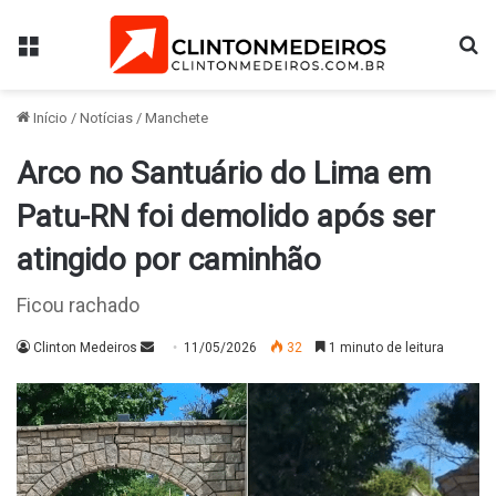
Menu
Pr
Início
/
Notícias
/
Manchete
Arco no Santuário do Lima em
Patu-RN foi demolido após ser
atingido por caminhão
Ficou rachado
Mande
Clinton Medeiros
11/05/2026
32
1 minuto de leitura
um
e-
mail