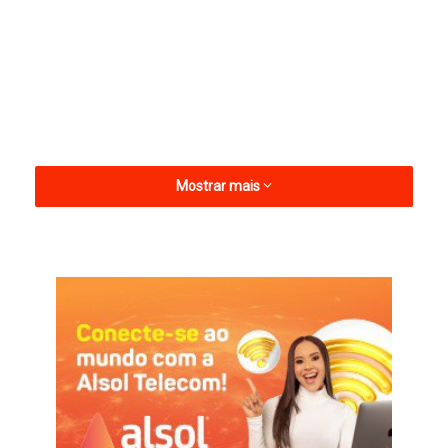
Mostrar mais
Segundo a Guarda Civil Municipal de Patu, o acidente ocorreu
por volta das 9h40. Quando as equipes chegaram ao local, o
veículo já havia deixado a área. Moradores relataram que o
automóvel envolvido seria um caminhão.
A estrutura, considerada um dos principais símbolos históricos
e religiosos da cidade, sofreu danos que comprometeram sua
estabilidade. Por risco de desabamento, a área foi isolada e o