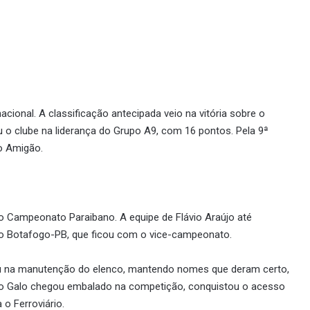
nacional. A classificação antecipada veio na vitória sobre o
ou o clube na liderança do Grupo A9, com 16 pontos. Pela 9ª
no Amigão.
o Campeonato Paraibano. A equipe de Flávio Araújo até
a o Botafogo-PB, que ficou com o vice-campeonato.
stou na manutenção do elenco, mantendo nomes que deram certo,
 o Galo chegou embalado na competição, conquistou o acesso
o Ferroviário.