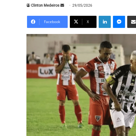
Mande
Clinton Medeiros
29/05/2026
um
Linkedin
Messe
e-
Facebook
X
mail