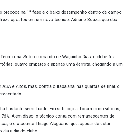
ção precoce na 1ª fase e o baixo desempenho dentro de campo
Treze apostou em um novo técnico, Adriano Souza, que deu
 à Terceirona. Sob o comando de Waguinho Dias, o clube fez
vitórias, quatro empates e apenas uma derrota, chegando a um
SA e Altos, mas, contra o Itabaiana, nas quartas de final, o
presentado.
 bastante semelhante. Em sete jogos, foram cinco vitórias,
 76%. Além disso, o técnico conta com remanescentes de
atual, e o atacante Thiago Alagoano, que, apesar de estar
dia a dia do clube.