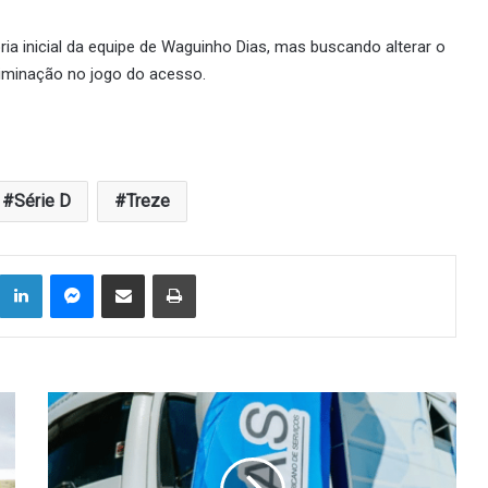
ória inicial da equipe de Waguinho Dias, mas buscando alterar o
liminação no jogo do acesso.
Série D
Treze
Linkedin
Messenger
Compartilhar via e-mail
Imprimir
Carreta
da
saúde
proporcionou