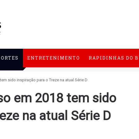
PORTES
ENTRETENIMENTO
RAPIDINHAS DO 
m sido inspiração para o Treze na atual Série D
o em 2018 tem sido
eze na atual Série D