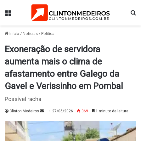
Menu
Pr
Início
/
Notícias
/
Política
Exoneração de servidora
aumenta mais o clima de
afastamento entre Galego da
Gavel e Verissinho em Pombal
Possível racha
Mande
Clinton Medeiros
27/05/2026
369
1 minuto de leitura
um
e-
mail