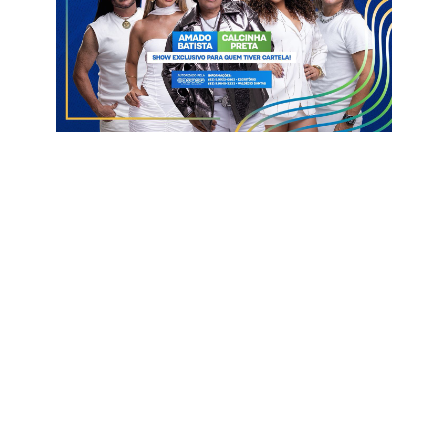
trajetória no serviço público.
A exoneração aumenta ainda mais os comentários sobre o
cenário político e os possíveis desdobramentos dentro do
grupo situacionista em Pombal.
Matéria: Dayana Trigueiro/Maringá FM
Exoneração
Racha
Verissinho