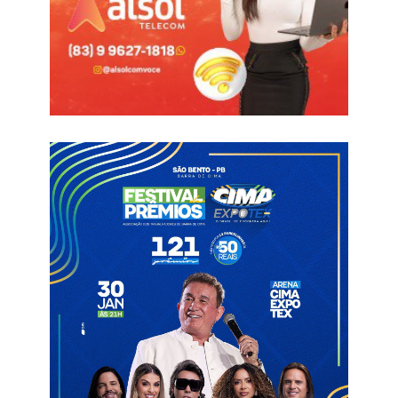
sido motivada pela ligação de Aline Florentino com o ex-
prefeito Dr. Veríssinho. Aline integrou a gestão do ex-gestor e é
vista como uma pessoa próxima e de confiança de Veríssinho,
fator que, de acordo com aliados políticos, teria contribuído
diretamente para a decisão administrativa.
Procurada pela reportagem, Aline relatou que não
compreendeu a situação e as justificativas apresentadas para
o desligamento, porém afirmou que respeita a decisão do
gestor e deseja êxito à administração municipal. Ela também
agradeceu pela oportunidade de servir ao município de Pombal,
cidade que, segundo a própria ex-coordenadora, ama
incondicionalmente.
Aline destacou ainda que sempre buscou desempenhar suas
funções com dedicação e compromisso com a população
Pombalense, algo que, segundo ela, é reconhecido pelas
pessoas que acompanharam seu trabalho ao longo da