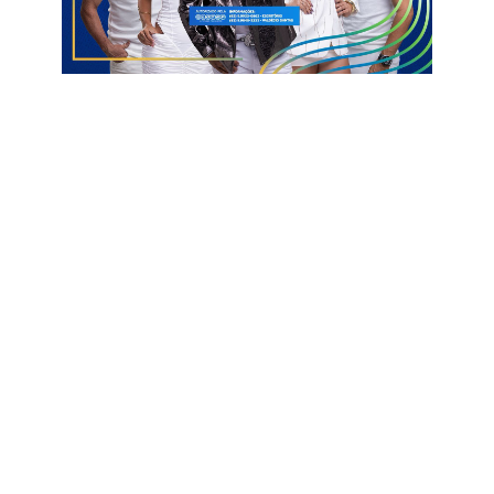
acompanhamento hospitalar. Ao longo do fim de semana, 43
pessoas precisaram ser internadas para continuidade do
tratamento e observação clínica.
No ambulatório médico, além das consultas de urgência,
foram realizadas 37 avaliações cirúrgicas, 31 avaliações de
exames, 21 atendimentos ortopédicos, 16 avaliações
cardíacas, 14 obstétricas e duas pediátricas.
A estrutura de apoio diagnóstico da unidade também teve
grande demanda. Entre sexta-feira e domingo, foram
realizados 667 exames laboratoriais, 106 exames de Raios-X,
53 ultrassonografias, 51 tomografias e 16 colonoscopias.
Informações com Secom PB
Atendimentos
Hospital
HRCR