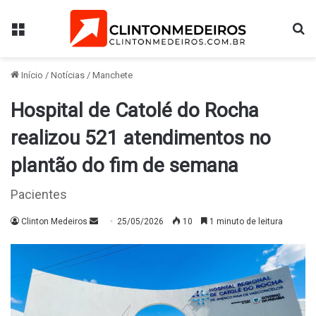
Menu
Pr
Início
/
Notícias
/
Manchete
Hospital de Catolé do Rocha
realizou 521 atendimentos no
plantão do fim de semana
Pacientes
Mande
Clinton Medeiros
25/05/2026
10
1 minuto de leitura
um
e-
mail