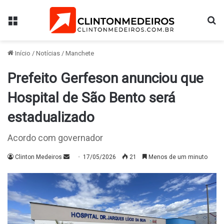
Menu
Pr
Início
/
Notícias
/
Manchete
Prefeito Gerfeson anunciou que
Hospital de São Bento será
estadualizado
Acordo com governador
Mande
Clinton Medeiros
17/05/2026
21
Menos de um minuto
um
e-
mail