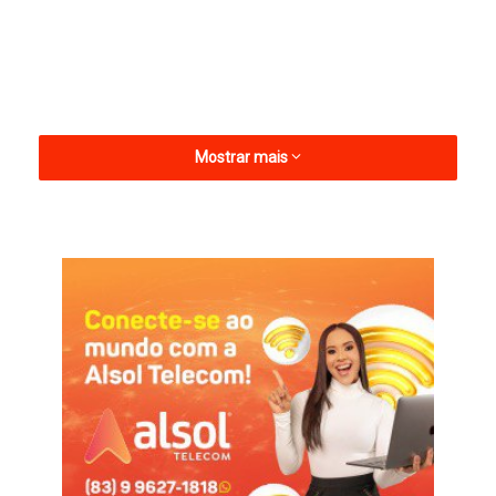
Mostrar mais
O atacante ressaltou a necessidade de balançar as redes para,
assim, além de diminuir a pressão pessoal, ajudar o
Dinossauro a conquistar os seus primeiros pontos longe do
Marizão.
— Sabemos que precisamos de pontos fora de casa, algo que
ainda não conseguimos. Estou trabalhando para que esse
primeiro gol saia logo, mas o mais importante é ajudar a equipe