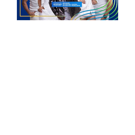
A última vez que o camisa 11 do Dino marcou foi na Copa do
Nordeste, contra a Juazeirense. Desde então, ele ainda busca
o primeiro tento na Série D.
O Sousa visita o Laguna neste domingo (10), às 16h, no
Estádio Frasqueirão, em Natal, pela 6ª rodada da Série D do
Campeonato Brasileiro. Para o Dinossauro, vencer pode
colocar a equipe no G-4.
Informações com Globo Esporte
Luiz Henrique
Série D
Sousa