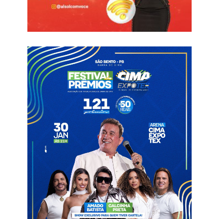
a somar pontos e seguir viva na competição — afirmou Luis
Henrique.
Após cinco rodadas no Grupo A8, o Sousa é quinto colocado
com seis pontos. O próximo duelo é justamente contra o
Laguna, adversário que foi derrotado pelo Dino no último fim
de semana. Ou seja, é manter a pegada para tentar novamente
superar a equipe potiguar.
— Estamos nos preparando da melhor forma possível. Vamos
enfrentar novamente o Laguna, agora na casa deles, em Natal.
Esperamos conquistar um resultado positivo para dar
sequência às vitórias na competição — completou o atacante.
Luis Henrique já marcou quatro gols na temporada e era um
dos destaques do Sousa no Campeonato Paraibano até sofrer
uma lesão séria. Ele retorno para a grande final, mas ainda vem
recuperando a melhor forma.