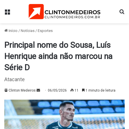
Menu
Pr
Início
/
Notícias
/
Esportes
Principal nome do Sousa, Luís
Henrique ainda não marcou na
Série D
Atacante
Mande
Clinton Medeiros
06/05/2026
11
1 minuto de leitura
um
e-
mail