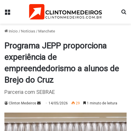
Menu
Pr
Início
/
Notícias
/
Manchete
Programa JEPP proporciona
experiência de
empreendedorismo a alunos de
Brejo do Cruz
Parceria com SEBRAE
Mande
Clinton Medeiros
14/05/2026
29
1 minuto de leitura
um
e-
mail