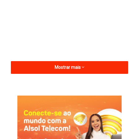
Mostrar mais
Durante os próximos meses, com metodologia lúdica e
material didático, alunos do 1º ao 9º ano das Escolas Manoel
Torres e Josué Alves de Azevêdo, desenvolverão projetos nas
salas de aula, trabalhando diretamente a criatividade, inovação
e habilidades empreendedoras em nossos jovens e crianças.