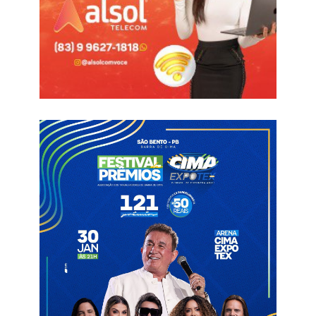
A noção de empreendedorismo aplicada desde cedo aos
estudantes da rede municipal, contribui para o
amadurecimento de competências comportamentais como
boa comunicação, criatividade, liderança, negociação,
pensamento crítico, proatividade, resiliência e trabalho em
equipe.
O incentivo e apoio ao desenvolvimento dessas competências,
mostra o compromisso da gestão em qualificar a formação
dos jovens brejo-cruzenses, capacitando-os, através de
experiência real, a enfrentar os desafios necessários para
buscarem soluções que os permitam superar os desafios do
mundo atual e acompanhar as mudanças que vivemos.
Informações com Assessoria
Brejo do Cruz
JEPP
Sebrae