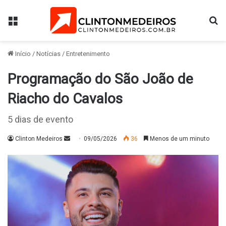
Menu
Pr
Início
/
Notícias
/
Entretenimento
Programação do São João de
Riacho do Cavalos
5 dias de evento
Mande
Clinton Medeiros
09/05/2026
36
Menos de um minuto
um
e-
mail