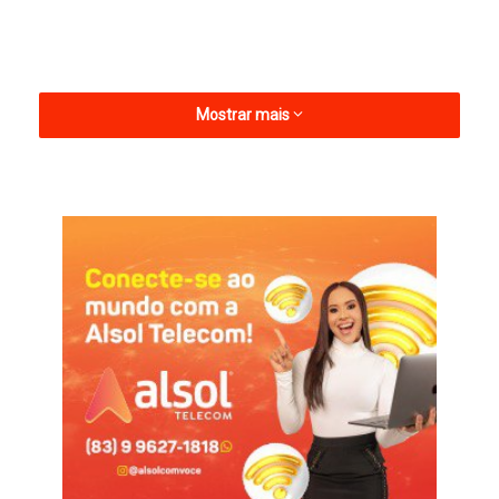
Mostrar mais
Dia 23 – Roberto Vaneirão, Tico do Acordeon e Chuvisco
Dia 24 – Collo de Menina, Ferro na Boneca, Dois Corações e
Vinicius Mendes
Dia 25 – Thullio Milionário, Toca do Vale, Raniery Gomes, JM
Puxado e Nathy Freitas
Dia 26 – Taty Girl, Assum Preto, Elayne Tyne, Bia Rodrigues e
Homar dos Teclados