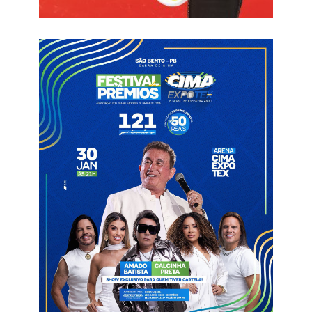
Dia 27 – Murilo Huff, Lipe Lucena, Lucas Tô de Boa, Pedrinho
do Xote e Stylo Moral
Programação
Riacho dos Cavalos
São João Bom Demais