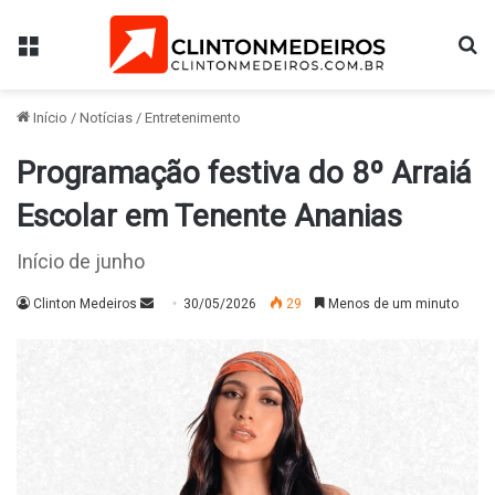
Menu
Pr
Início
/
Notícias
/
Entretenimento
Programação festiva do 8º Arraiá
Escolar em Tenente Ananias
Início de junho
Mande
Clinton Medeiros
30/05/2026
29
Menos de um minuto
um
e-
mail