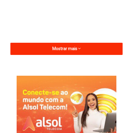
Mostrar mais
A programação, que conta com todas as escolas e grupos
sociais do município, reúne apresentações culturais e de
quadrilhas juninas, numa celebração as tradições nordestinas.
A festa é dia 5 de junho.
Arraiá Esscolar
Festa
Tenente Ananias