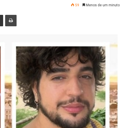
59
Menos de um minuto
nger
Compartilhar via e-mail
Imprimir