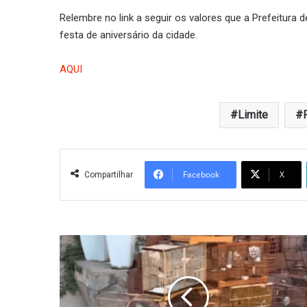
Relembre no link a seguir os valores que a Prefeitura 
festa de aniversário da cidade.
AQUI
Limite
Facebook
X
Compartilhar
PM
resgata
40
aves
silvestres