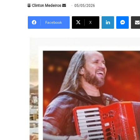
Mande
Clinton Medeiros
05/05/2026
um
Linkedin
Messe
e-
Facebook
X
mail