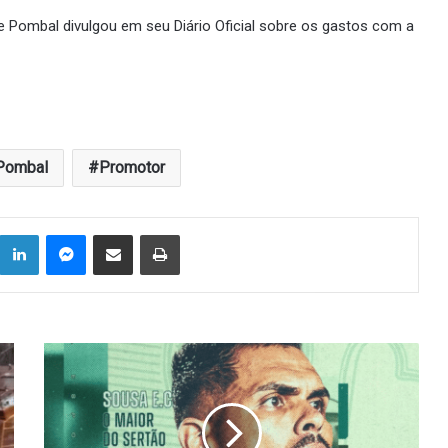
de Pombal divulgou em seu Diário Oficial sobre os gastos com a
Pombal
Promotor
Linkedin
Messenger
Compartilhar via e-mail
Imprimir
Zagueiro
foi
dispensado
no
Sousa