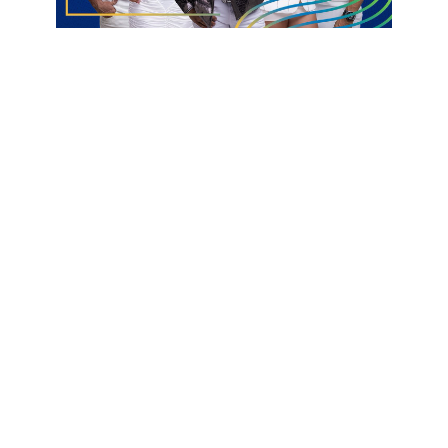
Os times com menos gols na Série D 2026:
Guarani de Bagé: 2
Laguna: 2
Inhumas: 3
São Joseense: 3
Atlético-BA: 4
Atlético-CE: 4
Humaitá: 4
São José: 4