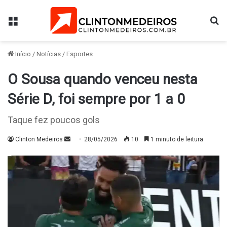
Menu
Pr
Início
/
Notícias
/
Esportes
O Sousa quando venceu nesta
Série D, foi sempre por 1 a 0
Taque fez poucos gols
Mande
Clinton Medeiros
28/05/2026
10
1 minuto de leitura
um
e-
mail