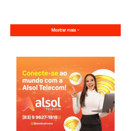
Mostrar mais
Com média de 0,5 gols por partida, o Sousa tem um dos piores
ataques da 4ª divisão. Dos 96 times em disputa no torneio,
apenas Guarani de Bagé e Laguna, com dois gols, Inhumas e
São Joseeense, ambos com três, marcaram menos gols que o
Dinossauro. Atlético-CE, Atlético-BA e Humaitá também
balançaram as redes rivais quatro vezes.