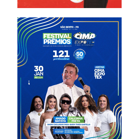
Outro detalhe que chama atenção na campanha do time
sertanejo é que todas as três vitórias conquistadas no
campeonato foram pelo placar magro de 1 a 0. Duas delas
contra o Laguna, lanterna do Grupo A8, e uma contra o
Maguary, rival do Dinossauro neste domingo (31).
Sem marcar um gol há duas rodadas, o Sousa terá uma baixa
importante para o compromisso deste fim de semana. Luis
Henrique, artilheiro do time na temporada, com seis gols,
recebeu o terceiro cartão amarelo na última rodada e não vai
encarar o Maguary.
Por falar no confronto contra o Maguary, neste domingo, às
15h, no Estádio Arthur Tavares, em Bonito-PE, o Sousa garante
sua classificação de forma antecipada em caso de vitória. No
entanto, se for derrotado, pode ir para a última rodada sem
depender de suas forças para avançar na competição
nacional.