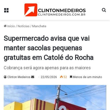
Menu
Pr
Início
/
Notícias
/
Manchete
Supermercado avisa que vai
manter sacolas pequenas
gratuitas em Catolé do Rocha
Cobrança será agora apenas para as maiores
Mande
Clinton Medeiros
22/05/2026
52
Menos de um minuto
um
e-
mail