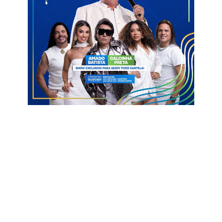
Um post compartilhado por Blog Clinton Medeiros (@blogdoclintonmedeiros)
Catolé do Rocha
Queiroz
Sacolas