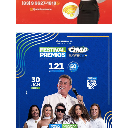
Essa passagem de bandeira marca o evento principal que se
chama Abraçando a Paraíba 2026 que ocorre pelo sétimo ano,
envolvendo os motoclubes. A subsede de Catolé do Rocha
agora fará a entrega aos irmãos de Araruna nesse início de
junho, na região do Curimataú.