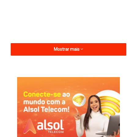
Mostrar mais
A Coordenação Estadual confirmou a presença de outros
motoclubes no evento como: Cajazeiras, Sousa, Patos,
Monteiro, João Pessoa, Cabedelo e São Bento.
O encontro dos Bodes ocorreu na Loja Maçônica União
Catoleense, já que os Bodes do Asfalto são grupos
paramaçônicos.