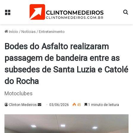
Menu
Pr
Início
/
Notícias
/
Entretenimento
Bodes do Asfalto realizaram
passagem de bandeira entre as
subsedes de Santa Luzia e Catolé
do Rocha
Motoclubes
Mande
Clinton Medeiros
03/06/2026
45
1 minuto de leitura
um
e-
mail