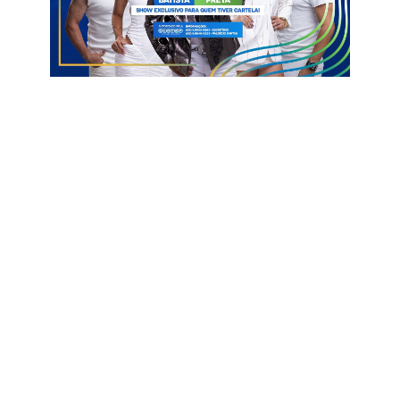
Ver essa foto no Instagram
Um post compartilhado por Blog Clinton Medeiros (@blogdoclintonmedeiros)
Bodes do Asfalto
Catolé do Rocha
Passagem de Bandeira