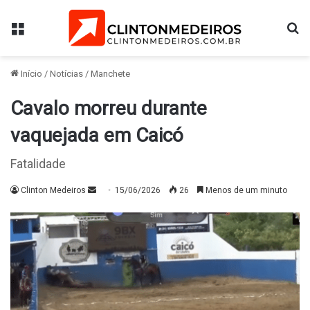
Menu
Pr
Início
/
Notícias
/
Manchete
Cavalo morreu durante
vaquejada em Caicó
Fatalidade
Mande
Clinton Medeiros
15/06/2026
26
Menos de um minuto
um
e-
mail