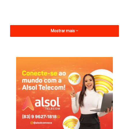
Mostrar mais
Os alevinos serão entregues a colônias de pescadores de Boa
Ventura, Diamante e Pombal e a Secretaria de Agricultura de
São José de Piranhas, que farão o repasse aos pescadores e
agricultores. Após serem soltos nos açudes, os alevinos se
reproduzem e crescem ficando prontos para serem pescados