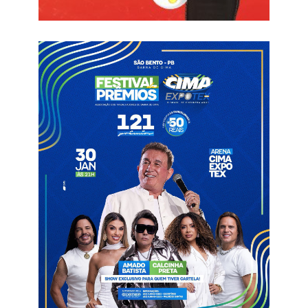
em três a quatro meses.
Entrega em Patos – Já no próximo dia 19, haverá uma nova
entrega de alevinos. Desta feita, a ação da Sedap-PB entregará
280 mil alevinos no berçário mantido pela pasta do município
de Patos. Serão 200 mil para o próprio município de Patos, 20
mil para São José do Bonfim, 20 mil para São Mamede, mais
40 mil alevinos para a cidade de Malta e 30 mil para Condado.
Informações com Secom PB
Alevinos
Pombal
Produtores