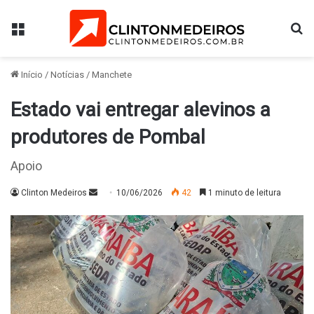
Menu
Pr
Início
/
Notícias
/
Manchete
Estado vai entregar alevinos a
produtores de Pombal
Apoio
Mande
Clinton Medeiros
10/06/2026
42
1 minuto de leitura
um
e-
mail