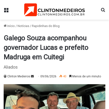
Menu
Pr
Início
/
Notícias
/
Rapidinhas do Blog
Galego Souza acompanhou
governador Lucas e prefeito
Madruga em Cuitegi
Aliados
Mande
Clinton Medeiros
09/06/2026
40
Menos de um minuto
um
e-
mail