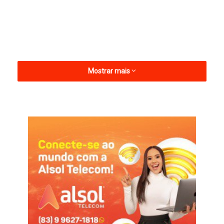
Mostrar mais
Na cidade, Lucas autorizou obras para um novo Mercado
Público.
Cuitegi
Galego Souza
Lucas