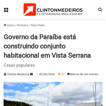
Menu
Pr
Início
/
Notícias
/
Manchete
Governo da Paraíba está
construindo conjunto
habitacional em Vista Serrana
Casas populares
Mande
Clinton Medeiros
05/06/2026
35
Menos de um minuto
um
e-
mail