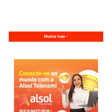
Mostrar mais
Das 50 moradias previstas, 30 já estão em execução. O
investimento total na iniciativa é de R$ 4,1 milhões. No final de
semana o governador Lucas Ribeiro esteve inspecionando as
obras.
Conjunto de casas
Governo da Paraíba