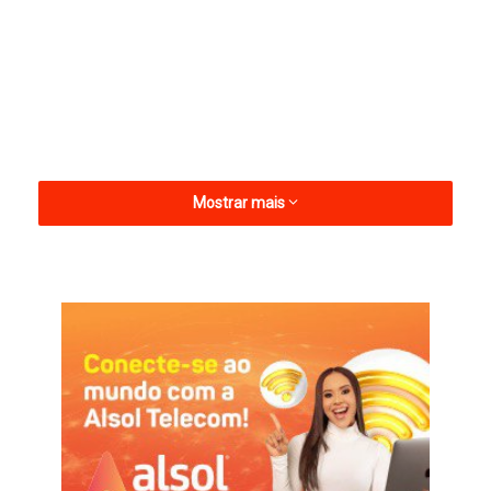
Mostrar mais
A maior demanda foi registrada na sexta-feira (5), quando 193
pessoas buscaram atendimento na unidade. Na quinta-feira
(4), foram realizados 155 atendimentos; no sábado (6), outros
137; e no domingo (7), mais 110 pacientes passaram pelos