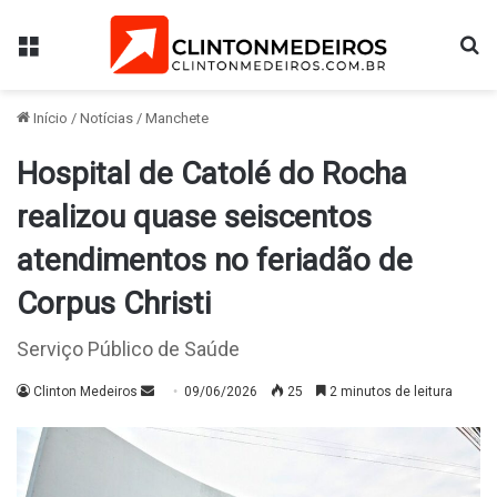
Menu
Pr
Início
/
Notícias
/
Manchete
Hospital de Catolé do Rocha
realizou quase seiscentos
atendimentos no feriadão de
Corpus Christi
Serviço Público de Saúde
Mande
Clinton Medeiros
09/06/2026
25
2 minutos de leitura
um
e-
mail