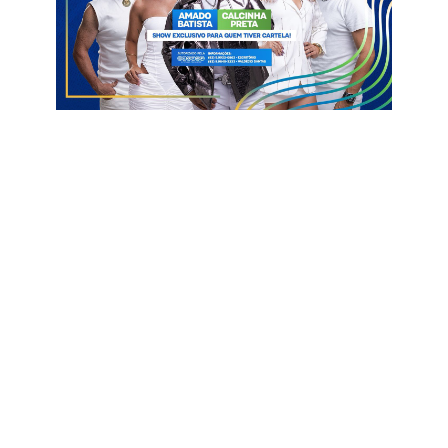
com 55 registros, seguidas por tosse (32), aplicação de
medicação própria (29), infecções (23), cefaleia (21) e diarreia
(14). O hospital também atendeu 10 vítimas de sinistros de
trânsito, sendo nove delas envolvidas em acidentes com
motocicletas.
Além dos atendimentos de urgência e emergência, o
ambulatório da unidade manteve sua rotina de consultas
especializadas, realizando 39 avaliações cirúrgicas, 28
ortopédicas, seis endocrinológicas e uma urológica.
Para o diretor-geral do hospital, o médico Fábio Cardoso, os
números refletem a dedicação das equipes e a capacidade de
resposta da unidade mesmo em períodos de maior demanda.
“Encerramos mais um feriadão com resultados muito
positivos. Conseguimos prestar assistência de forma eficiente,
segura e humanizada, atendendo centenas de pacientes,
realizando cirurgias, partos e exames diagnósticos com