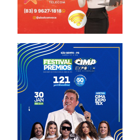
serviços hospitalares.
Durante os quatro dias de plantão, o hospital realizou seis
cirurgias eletivas e cinco procedimentos de urgência,
contemplando casos de lesão de pele, gastrotomia,
laparotomia, histerectomia, laqueadura e correções
ortopédicas de alta complexidade, incluindo fraturas de tíbia,
tornozelo e colo de fêmur, além da colocação de fixadores
externos em membros inferiores. A assistência prestada
também resultou na internação de 43 pacientes para
continuidade do tratamento e acompanhamento clínico.
No setor de apoio diagnóstico, a unidade realizou 954 exames
laboratoriais, 133 exames de Raios-X, 74 tomografias
computadorizadas, 27 endoscopias e 17 ultrassonografias,
garantindo agilidade na investigação e condução dos casos
atendidos. Entre os principais motivos que levaram os
pacientes a procurar atendimento estiveram as queixas de dor,