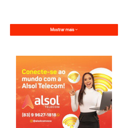
Mostrar mais
Matheus Cunha, que é o vice-artilheiro do Brasil na Copa, com
três gols, mais uma vez teve uma atuação de qualidade, sendo
uma das poucas peças ofensivas que funcionaram no primeiro
tempo. Na segunda etapa, ele foi substituído aos 21 minutos. O
paraibano celebrou a força da equipe, que buscou a virada
diante do Japão, com gols de Casemiro e Gabriel Martinelli.
“É de coração ver todo o grupo, o Martinelli resolvendo. Todo
mundo vai ter seu protagonismo. Não precisamos de uma
pessoa só que resolva em todos os momentos. Todos são