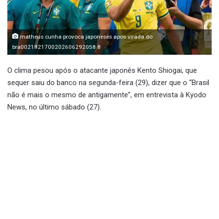
matheus cunha provoca japoneses apos virada do
bra0021921700202606292058 8
O clima pesou após o atacante japonês Kento Shiogai, que
sequer saiu do banco na segunda-feira (29), dizer que o “Brasil
não é mais o mesmo de antigamente”, em entrevista à Kyodo
News, no último sábado (27).