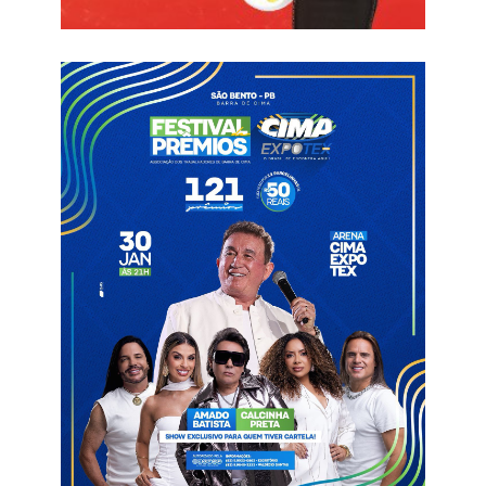
unidos aqui. Casemiro e Martinelli marcando e a gente
passando para a próxima fase”, destacou o camisa 9.
Após passar pelo Japão, o Brasil ainda aguarda o adversário,
que vai sair do confronto entre Noruega e Costa do Marfim,
mas já sabe o dia e o horário do próximo jogo. A Seleção entra
em campo pelas oitavas de final no domingo (5), às 17h, em
Nova Jersey, nos Estados Unidos.
Informações com Jornal da Paraíba
Brasil
Matheus Cunha
Penta