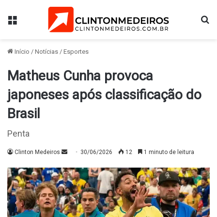
Menu
Pr
Início
/
Notícias
/
Esportes
Matheus Cunha provoca
japoneses após classificação do
Brasil
Penta
Mande
Clinton Medeiros
30/06/2026
12
1 minuto de leitura
um
e-
mail