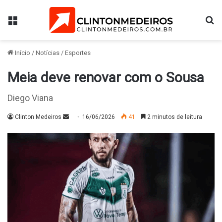
Menu
Pr
Início
/
Notícias
/
Esportes
Meia deve renovar com o Sousa
Diego Viana
Mande
Clinton Medeiros
16/06/2026
41
2 minutos de leitura
um
e-
mail