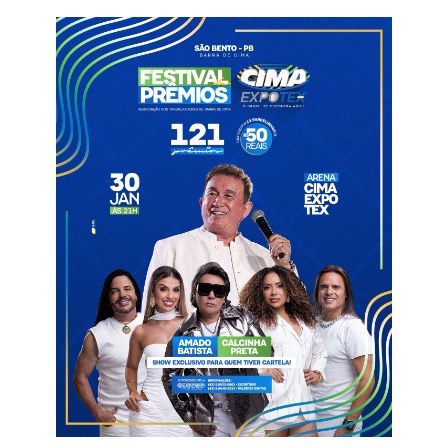
grande — avaliou Diego Viana.
A campanha do Dinossauro na competição foi instável. Em dez
jogos, foram três vitórias, um empate e seis derrotas. Na
partida do domingo (14), o Sousa dependia de uma vitória para
avançar, mas acabou não vencendo.
— É difícil até de falar, porque a gente trabalhou para caramba
nesse período da Série D. Mas tinham algumas coisas erradas
que foram cobradas durante esse período. Acho que faltou
mais comprometimento da parte de alguns atletas. Quando
você joga em um clube que é torcedor, sua postura é diferente
de alguns que jogam aqui, depois quando acabar vai para outro
clube e a vida continua — desabafou.
O Dinossauro terminou a primeira fase da Série D do
Campeonato Brasileiro 2026 na 5ª colocação do Grupo A8,
com 10 pontos, e voltou a ser eliminado antes do mata-mata