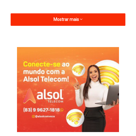
Mostrar mais
O meio-campo não poupou palavras ao analisar a campanha
do Dino e classificou a eliminação como “vergonhosa”. Para
ele, o fato do grupo da Série D contar com apenas seis
equipes e oferecer quatro vagas para a próxima fase torna a
queda ainda mais dolorosa.
— Acho que faltou levar mais a sério, mais comprometimento.
O resultado está aí, não conseguimos classificar na Série D.
Um grupo que tem seis equipes e quatro classificam, o Sousa
ficar de fora é uma vergonha, uma falta de responsabilidade