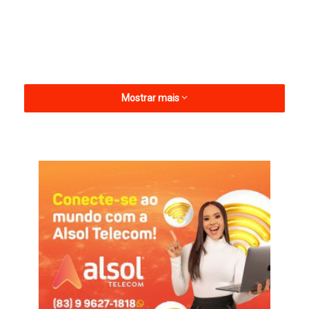
Mostrar mais
Com o tema: “Com São Pedro, celebramos 60 anos de missão
e evangelização”, a festividade terá sua abertura neste sábado
(20/06/2026), seguindo até o dia 29.
Abaixo confira a programação.
AQUI
Festa
Paróquia São pedro
Pombal