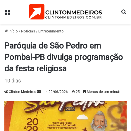
Menu
Pr
Início
/
Notícias
/
Entretenimento
Paróquia de São Pedro em
Pombal-PB divulga programação
da festa religiosa
10 dias
Mande
Clinton Medeiros
20/06/2026
25
Menos de um minuto
um
e-
mail