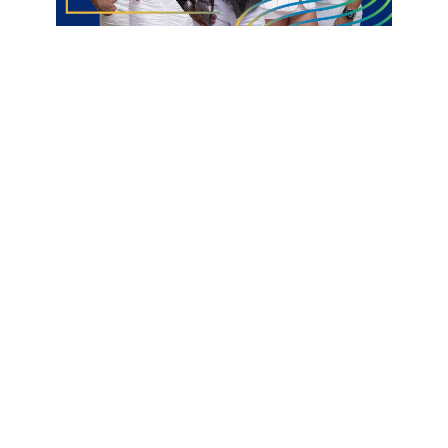
Essa união de esforços converteu as antigas reclamações em
um verdadeiro marco de organização. A iniciativa promete
transformar a Festa da Padroeira em um evento muito mais
estruturado, garantindo a proteção, a transparência e o bem-
estar de todos os cidadãos que participam dessa histórica
celebração.
Informações com Sidney Silva
Festa da Padroeira
Jardim de Piranhas
TAC