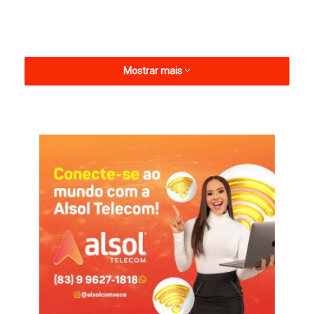
Mostrar mais
A atuação ministerial teve início após denúncias da população
sobre irregularidades na edição de 2024. A principal queixa
envolvia a proibição da entrada do público com mesas no
espaço dos shows, enquanto comerciantes privados recebiam
autorização para alugar os mesmos equipamentos no local
por até R$ 80,00.
A elaboração do TAC destacou-se pelo amplo diálogo