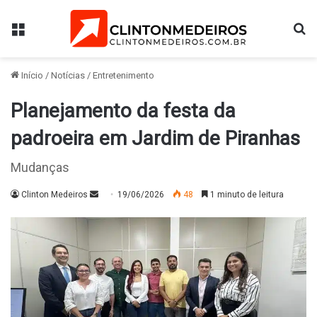
Menu
Pr
Início
/
Notícias
/
Entretenimento
Planejamento da festa da
padroeira em Jardim de Piranhas
Mudanças
Mande
Clinton Medeiros
19/06/2026
48
1 minuto de leitura
um
e-
mail