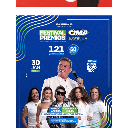
interinstitucional. O acordo foi estruturado com o suporte
técnico e a colaboração ativa da 47ª Delegacia de Polícia Civil,
da 5ª Companhia Independente de Polícia Militar (5ª CIPM), do
Corpo de Bombeiros Militar (2º CAT/Caicó) e do Conselho
Tutelar.
A partir da assinatura do termo, estabeleceu-se uma divisão de
responsabilidades entre os organizadores.
A Paróquia de Nossa Senhora dos Aflitos manterá a
administração dos espaços tradicionais no entorno da Igreja
Matriz, coordenando os barraqueiros, ambulantes e parques de
diversão. Por sua vez, a Prefeitura assumirá o controle da área
cercada em frente ao palco principal, com o compromisso de
realizar procedimento licitatório para a ocupação dos bares e a
consequente exploração do aluguel de mesas.