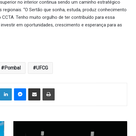
superior no interior continua sendo um caminho estratégico
es regionais. “O Sertão que sonha, estuda, produz conhecimento
o CCTA. Tenho muito orgulho de ter contribuído para essa
é investir em oportunidades, crescimento e esperança para as
Pombal
UFCG
Linkedin
Messenger
Compartilhar via e-mail
Imprimir
Sousa
e