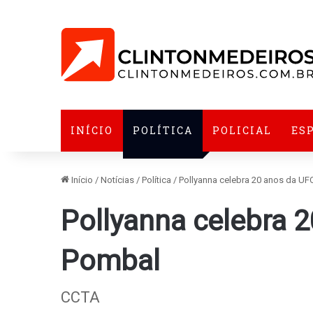
INÍCIO
POLÍTICA
POLICIAL
ES
Início
/
Notícias
/
Política
/
Pollyanna celebra 20 anos da U
Pollyanna celebra 
Pombal
CCTA