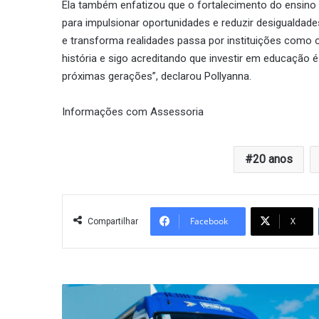
Ela também enfatizou que o fortalecimento do ensino 
para impulsionar oportunidades e reduzir desigualdad
e transforma realidades passa por instituições como 
história e sigo acreditando que investir em educação 
próximas gerações”, declarou Pollyanna.
Informações com Assessoria
20 anos
Facebook
X
Compartilhar
Uma
nova