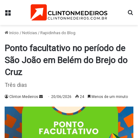
Menu
Pr
Início
/
Notícias
/
Rapidinhas do Blog
Ponto facultativo no período de
São João em Belém do Brejo do
Cruz
Três dias
Mande
Clinton Medeiros
20/06/2026
24
Menos de um minuto
um
e-
mail