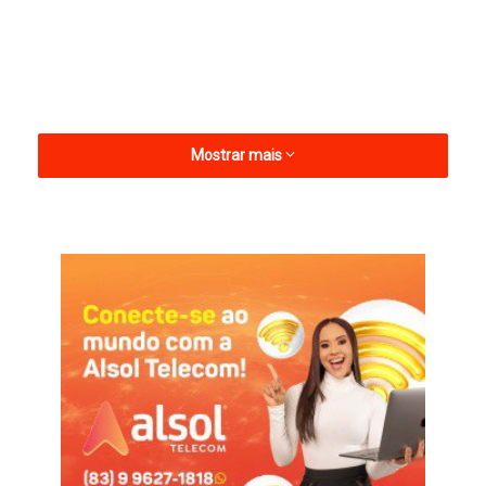
Mostrar mais
Com dupla nacionalidade (brasileira e italiana), Vinícius chega
ao Galo da Borborema após ser vice-campeão da 2ª divisão
do Paraná. O atleta também tem passagens por clubes
tradicionais como Figueirense-SC, Paraná-PR, Rio Branco-PR,
XV de Jaú-SP e Galo Maringá-PR.
O Galo encarou o Decisão no último sábado (6), em jogo
atrasado válido pela 5ª rodada da Série D do Campeonato