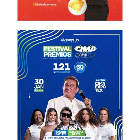
Brasileiro 2026, e o empate por 1 a 1 encaminhou a liderança
do Grupo A9 para equipe. Porém, o time de Adriano Souza
ainda pode deixar a 1ª posição da chave escapar na última
rodada.
Atualmente com 17 pontos, o Treze precisa apenas de um
empate para garantir o 1º lugar dependendo apenas de si. O
Sergipe, que é o vice-líder, com 14, ainda pode assumir a
liderança. Contudo, precisará torcer por uma derrota do Galo,
vencer o Serra Branca e tirar uma desvantagem de cinco gols
no saldo.
O próximo adversário do Alvinegro será o Retrô, comandado
por Roberto Fernandes. O treinador dirigiu o time de Campina
Grande no Campeonato Paraibano 2026, mas acabou
eliminado precocemente ainda na 1ª fase. O duelo será na
Arena de Pernambuco, neste domingo (14), às 16h.