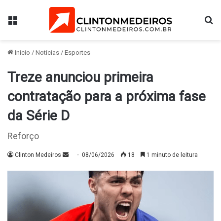
Menu
Pr
Início
/
Notícias
/
Esportes
Treze anunciou primeira
contratação para a próxima fase
da Série D
Reforço
Mande
Clinton Medeiros
08/06/2026
18
1 minuto de leitura
um
e-
mail