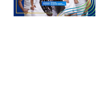
redes do Alvinegro. E conseguiu aos 5 minutos, com Rodrigo
Leal, após vacilo da zaga.
Mesmo inferior numericamente em campo, o Treze teve
grande chance de ampliar o placar, aos 19 minutos. Briquedo
ganhou da zaga, entrou sozinho, mas o goleiro João Ciriaco
salvou.
Na reta final, o Decisão teve duas boas chances de marcar
com Pett, mas o goleiro Erivelton salvou o time alvinegro.
Ficha Técnica
Decisão-PE
João Ciriaco; Gustavinho, Pedrão, Thiago Mina e Wesley (Ruan
Carlos); Barra, João Vithor (Figueredo), Pedrinho (Diguinho) e
Mosquito (Tiba); Rodrigo Leal (Gabriel Cardoso) e Pett. Técnico: