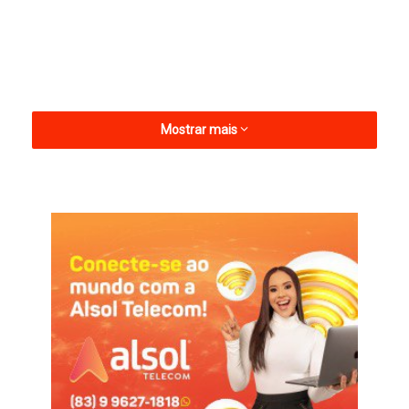
Mostrar mais
O gol do Galo da Borborema foi marcado por Matheus
Barbosa, que acabou sendo expulso na reta final do primeiro
tempo. O tento do time pernambucano foi marcado por
Rodrigo Leal, no segundo tempo.
Com o resultado, o Treze chega aos 17 pontos, na liderança,
mas pode ser ultrapassado pelo Sergipe ou Serra Branca na
última rodada. Já o Decisão segue na lanterna do Grpo A9,
com 8 pontos.