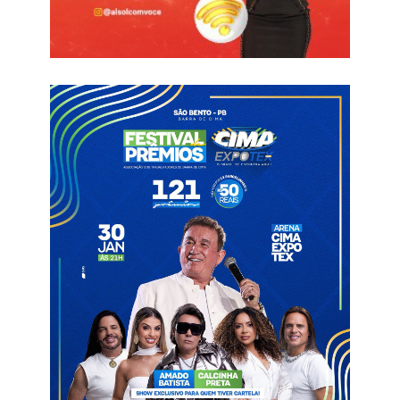
Na última rodada, marcada para o dia 14, o Treze visita o Retrô,
fora de casa, enquanto que o Decisão-PE enfrenta o Lagarto-
SE, também longe da sua torcida.
O jogo
O jogo começou com o Decisão tomando a iniciativa de atacar,
já que precisa da vitória para respirar na tabela. Já o Treze, aos
poucos, foi crescendo em campo e conseguiu abriur o placar
aos 9 minutos, com Matheus Barbosa, de cabeça.
Nos minutos finais, o time pernambucano buscoyu a reação,
mas não conseguiu empatar,. mesmo ficando com um jogador
a mais, após a expuslsão de Matheus Barbosa, autor do gol
trezeano.
No segundo tempo, o Decisão voltou disposto a balançar as