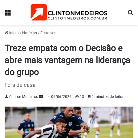
Menu
Pr
Início
/
Notícias
/
Esportes
Treze empata com o Decisão e
abre mais vantagem na liderança
do grupo
Fora de casa
Mande
Clinton Medeiros
06/06/2026
13
2 minutos de leitura
um
e-
mail