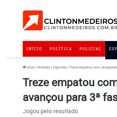
INÍCIO
POLÍTICA
POLICIAL
ES
Início
/
Notícias
/
Esportes
/
Treze empatou com Jacuipense 
Treze empatou com
avançou para 3ª fas
Jogou pelo resultado