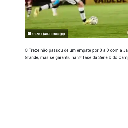
treze x jacuipense.jpg
O Treze não passou de um empate por 0 a 0 com a J
Grande, mas se garantiu na 3ª fase da Série D do Camp