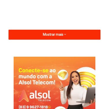
Mostrar mais
Nas Copas do Mundo de 2022 e 2026, a Argentina aparece
com o dobro de pênaltis a favor em comparação ao segundo
colocado do ranking, a Inglaterra. Enquanto os argentinos
tiveram oito penalidades assinaladas, os ingleses acumulam
quatro no mesmo período.
Além da Argentina e Inglaterra, outras seleções também
aparecem entre as que mais receberam pênaltis nas últimas