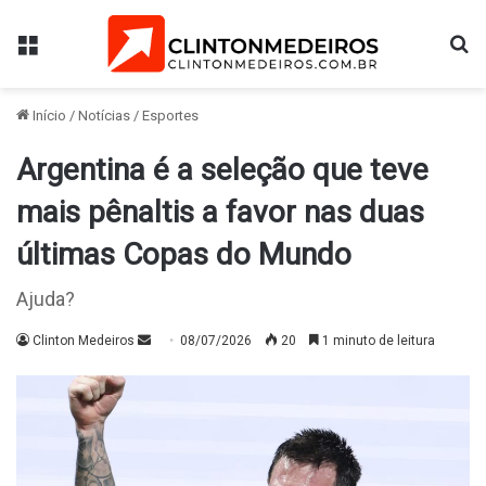
Menu
Pr
Início
/
Notícias
/
Esportes
Argentina é a seleção que teve
mais pênaltis a favor nas duas
últimas Copas do Mundo
Ajuda?
Mande
Clinton Medeiros
08/07/2026
20
1 minuto de leitura
um
e-
mail