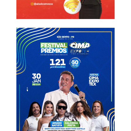
duas edições da competição. Brasil, França e Portugal tiveram
três cobranças cada, enquanto Alemanha, Irã, Polônia e Suíça
registraram dois pênaltis a favor.
Com uma penalidade marcada, estão seleções como África do
Sul, Arábia Saudita, Áustria, Bélgica, Canadá, Equador, Espanha,
Gana, México, Noruega, País de Gales, República Democrática
do Congo e Senegal.
Após garantir a classificação, a Argentina terá pela frente a
Suíça nas quartas de final da Copa do Mundo. O confronto
está marcado para sábado (11), às 22h (horário de Brasília),
em Kansas City.
Copa do Mundo
Messi
Penaltis