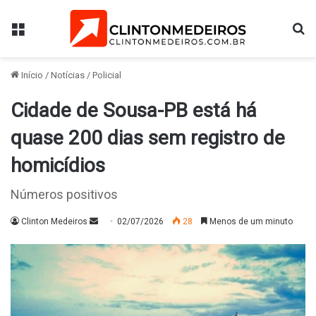
Menu
Pr
Início
/
Notícias
/
Policial
Cidade de Sousa-PB está há
quase 200 dias sem registro de
homicídios
Números positivos
Mande
Clinton Medeiros
02/07/2026
28
Menos de um minuto
um
e-
mail