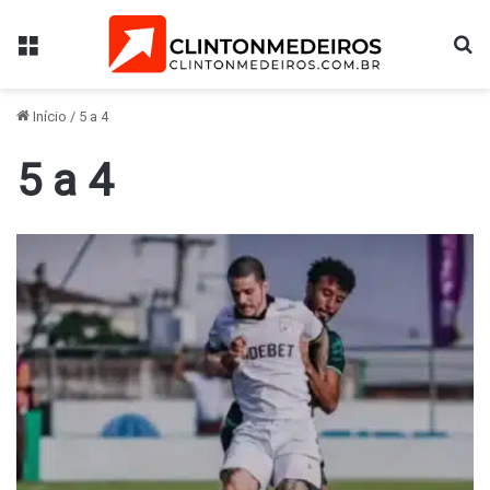
Menu
Pr
Início
/
5 a 4
5 a 4