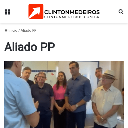
Menu
Pr
Início
/
Aliado PP
Aliado PP