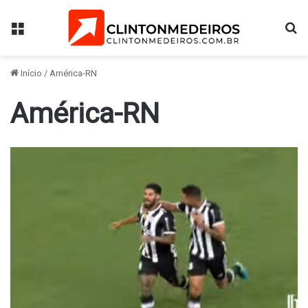
Menu
Pr
Início
/
América-RN
América-RN