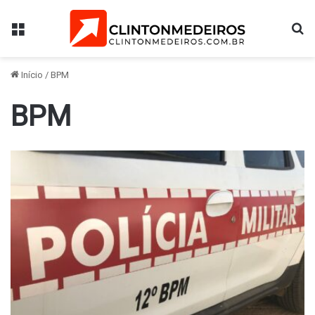
Menu
Pr
Início
/
BPM
BPM